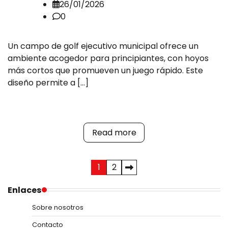
26/01/2026
0
Un campo de golf ejecutivo municipal ofrece un
ambiente acogedor para principiantes, con hoyos
más cortos que promueven un juego rápido. Este
diseño permite a […]
Read more
Posts
1
2
pagination
Enlaces
Sobre nosotros
Contacto