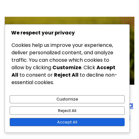
We respect your privacy
Cookies help us improve your experience,
deliver personalized content, and analyze
traffic. You can choose which cookies to
allow by clicking
Customize
. Click
Accept
All
to consent or
Reject All
to decline non-
essential cookies.
Campos de Golf en Resorts
Customize
Campos de golf en resort frente a
Reject All
la playa: vistas al océano, brisas
Accept All
costeras, entorno tropical