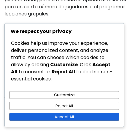
para un cierto número de jugadores o al programar
lecciones grupales.
Es beneficioso contactar directamente al resort
We respect your privacy
para discutir tarifas grupales y cualquier paquete
disponible adaptado para grupos más grandes, ya
Cookies help us improve your experience,
que estos pueden reducir significativamente los
deliver personalized content, and analyze
costos totales.
traffic. You can choose which cookies to
allow by clicking
Customize
. Click
Accept
Promociones especiales
All
to consent or
Reject All
to decline non-
essential cookies.
Los resorts de golf frecuentemente realizan
promociones especiales para atraer nuevos
jugadores o fomentar visitas repetidas. Estas
Customize
promociones pueden incluir tarifas con descuento
Reject All
para usuarios primerizos, programas de lealtad o
ofertas estacionales que agrupan el acceso a la
Accept All
práctica con otros servicios.